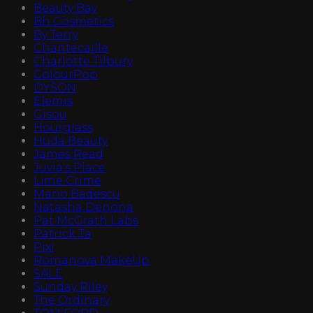
Beauty Bay
Bh Cosmetics
By Terry
Chantecaille
Charlotte Tilbury
ColourPop
DYSON
Elemis
Gisou
Hourglass
Huda Beauty
James Read
Juvia's Place
Lime Crime
Mario Badescu
Natasha Denona
Pat McGrath Labs
Patrick Ta
Pixi
Romanova MakeUp
SALE
Sunday Riley
The Ordinary