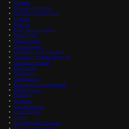
Крема
Кремовые тени
Лосьоны и тоники
Маски
Масла
Матовые помады
НАБОРЫ
НОВИНКИ
Очищение
Палетки для бровей
Палетки помад для губ
Палетки теней
Парфюм
Пилинги
Подводки
Помадки для бровей
Праймеры
Пудры
Румяна
Скульпторы
Сыворотки
Тени
Тональные основы
Тушь для ресниц