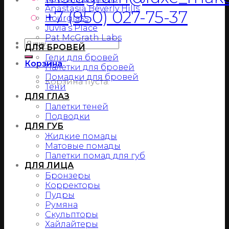
Anastasia Beverly Hills
+7 (950) 027-75-37
Hourglass
Juvia’s Place
Pat McGrath Labs
ДЛЯ БРОВЕЙ
Гели для бровей
Корзина
Палетки для бровей
Помадки для бровей
Корзина пуста.
Тени
ДЛЯ ГЛАЗ
Палетки теней
Подводки
ДЛЯ ГУБ
Жидкие помады
Матовые помады
Палетки помад для губ
ДЛЯ ЛИЦА
Бронзеры
Корректоры
Пудры
Румяна
Скульпторы
Хайлайтеры