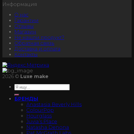
Информация
О нас
Гарантии
Отзывы
Магазин
Не нашли продукт?
Обратная связь
Доставка и оплата
Контакты
2026 ©
Luxe make
БРЕНДЫ
Anastasia Beverly Hills
ColourPop
Hourglass
Juvia’s Place
Natasha Denona
Pat McGrath Labs