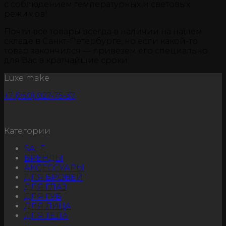
с соблюдением температурных и световых
режимов!
Почти все товары всегда в наличии на нашем
складе в Санкт-Петербурге, но если какой-то
товар закончился — привезем его специально
для Вас в кратчайшие сроки.
Luxe make
+7 (950) 027-75-37
Категории
SALE
БРЕНДЫ
АКСЕССУАРЫ
ДЛЯ БРОВЕЙ
ДЛЯ ГЛАЗ
ДЛЯ ГУБ
ДЛЯ ЛИЦА
ДЛЯ ТЕЛА