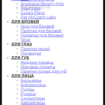
Anastasia Beverly Hills
Корзина пуста.
Hourglass
Juvia’s Place
Pat McGrath Labs
ДЛЯ БРОВЕЙ
Гели для бровей
Палетки для бровей
Помадки для бровей
Тени
ДЛЯ ГЛАЗ
Палетки теней
Подводки
ДЛЯ ГУБ
Жидкие помады
Матовые помады
Палетки помад для губ
ДЛЯ ЛИЦА
Бронзеры
Корректоры
Пудры
Румяна
Скульпторы
Хайлайтеры