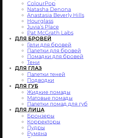
ColourPop
Natasha Denona
Anastasia Beverly Hills
Hourglass
Juvia’s Place
Pat McGrath Labs
ДЛЯ БРОВЕЙ
Гели для бровей
Палетки для бровей
Помадки для бровей
Тени
ДЛЯ ГЛАЗ
Палетки теней
Подводки
ДЛЯ ГУБ
Жидкие помады
Матовые помады
Палетки помад для губ
ДЛЯ ЛИЦА
Бронзеры
Корректоры
Пудры
Румяна