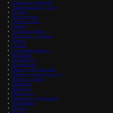
Карандаш для губ
Карандаши для глаз
КИСТИ
Консилеры
Корректоры
Крема
Кремовые тени
Лосьоны и тоники
Маски
Масла
Матовые помады
НАБОРЫ
НОВИНКИ
Очищение
Палетки для бровей
Палетки помад для губ
Палетки теней
Парфюм
Пилинги
Подводки
Помадки для бровей
Праймеры
Пудры
Румяна