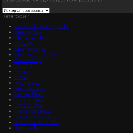
Категории
Anastasia Beverly Hills
Beauty Bay
Bh Cosmetics
By Terry
Chantecaille
Charlotte Tilbury
ColourPop
DYSON
Elemis
Gisou
Hourglass
Huda Beauty
James Read
Juvia's Place
Lime Crime
Mario Badescu
Natasha Denona
Pat McGrath Labs
Patrick Ta