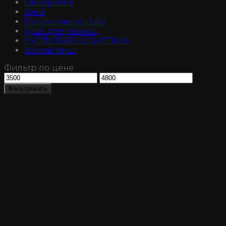
Сыворотки
Тени
Тональные основы
Тушь для ресниц
УХОДОВАЯ КОСМЕТИКА
Хайлайтеры
Фильтр по цене
Минимальная
Максимальная
цена
цена
Фильтровать