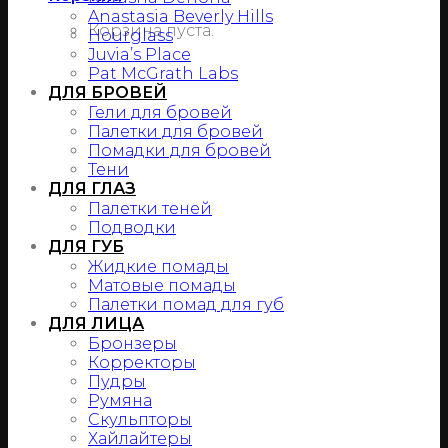
Anastasia Beverly Hills
Корзина пуста.
Hourglass
Juvia’s Place
Pat McGrath Labs
ДЛЯ БРОВЕЙ
Гели для бровей
Палетки для бровей
Помадки для бровей
Тени
ДЛЯ ГЛАЗ
Палетки теней
Подводки
ДЛЯ ГУБ
Жидкие помады
Матовые помады
Палетки помад для губ
ДЛЯ ЛИЦА
Бронзеры
Корректоры
Пудры
Румяна
Скульпторы
Хайлайтеры