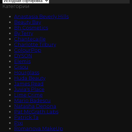
Категории
Anastasia Beverly Hills
Beauty Bay
Bh Cosmetics
By Terry
Chantecaille
Charlotte Tilbury
ColourPop
DYSON
Elemis
Gisou
Hourglass
Huda Beauty
James Read
Juvia's Place
Lime Crime
Mario Badescu
Natasha Denona
Pat McGrath Labs
Patrick Ta
Pixi
Romanova MakeUp