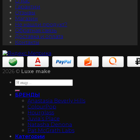
О нас
Гарантии
Отзывы
Магазин
Не нашли продукт?
Обратная связь
Доставка и оплата
Контакты
2026 ©
Luxe make
БРЕНДЫ
Anastasia Beverly Hills
ColourPop
Hourglass
Juvia’s Place
Natasha Denona
Pat McGrath Labs
Категории