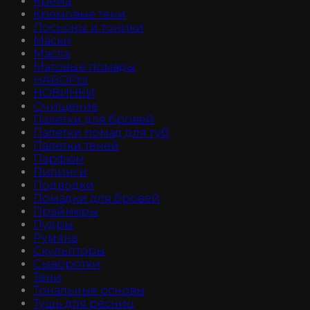
Крема
Кремовые тени
Лосьоны и тоники
Маски
Масла
Матовые помады
НАБОРЫ
НОВИНКИ
Очищение
Палетки для бровей
Палетки помад для губ
Палетки теней
Парфюм
Пилинги
Подводки
Помадки для бровей
Праймеры
Пудры
Румяна
Скульпторы
Сыворотки
Тени
Тональные основы
Тушь для ресниц