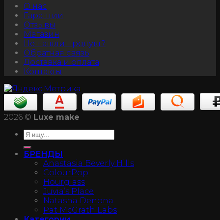
О нас
Гарантии
Отзывы
Магазин
Не нашли продукт?
Обратная связь
Доставка и оплата
Контакты
2026 ©
Luxe make
БРЕНДЫ
Anastasia Beverly Hills
ColourPop
Hourglass
Juvia’s Place
Natasha Denona
Pat McGrath Labs
Категории