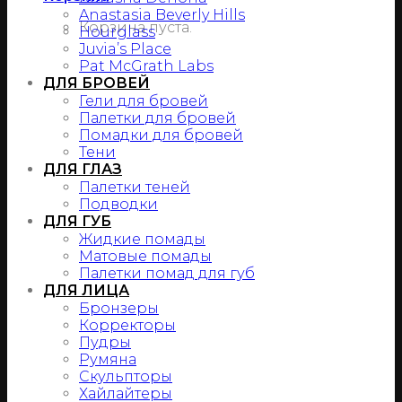
Anastasia Beverly Hills
Корзина пуста.
Hourglass
Juvia’s Place
Pat McGrath Labs
ДЛЯ БРОВЕЙ
Гели для бровей
Палетки для бровей
Помадки для бровей
Тени
ДЛЯ ГЛАЗ
Палетки теней
Подводки
ДЛЯ ГУБ
Жидкие помады
Матовые помады
Палетки помад для губ
ДЛЯ ЛИЦА
Бронзеры
Корректоры
Пудры
Румяна
Скульпторы
Хайлайтеры