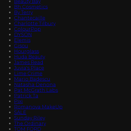
Beauty Bay
Bh Cosmetics
By Terry
Chantecaille
Charlotte Tilbury
ColourPop
DYSON
Elemis
Gisou
Hourglass
Huda Beauty
James Read
Juvia's Place
Lime Crime
Mario Badescu
Natasha Denona
Pat McGrath Labs
Patrick Ta
Pixi
Romanova MakeUp
SALE
Sunday Riley
The Ordinary
TOM FORD