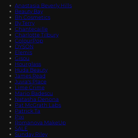
Anastasia Beverly Hills
Beauty Bay
Bh Cosmetics
By Terry
Chantecaille
Charlotte Tilbury
ColourPop
DYSON
Elemis
Gisou
Hourglass
Huda Beauty
James Read
Juvia's Place
Lime Crime
Mario Badescu
Natasha Denona
Pat McGrath Labs
Patrick Ta
Pixi
Romanova MakeUp
SALE
Sunday Riley