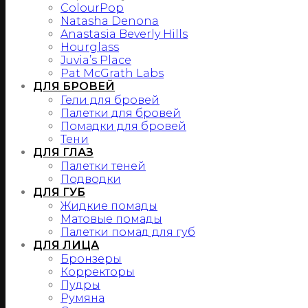
ColourPop
Natasha Denona
Anastasia Beverly Hills
Hourglass
Juvia’s Place
Pat McGrath Labs
ДЛЯ БРОВЕЙ
Гели для бровей
Палетки для бровей
Помадки для бровей
Тени
ДЛЯ ГЛАЗ
Палетки теней
Подводки
ДЛЯ ГУБ
Жидкие помады
Матовые помады
Палетки помад для губ
ДЛЯ ЛИЦА
Бронзеры
Корректоры
Пудры
Румяна