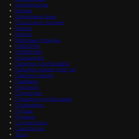
Корректоры
Крема
Кремовые тени
Лосьоны и тоники
Маски
Масла
Матовые помады
НАБОРЫ
НОВИНКИ
Очищение
Палетки для бровей
Палетки помад для губ
Палетки теней
Парфюм
Пилинги
Подводки
Помадки для бровей
Праймеры
Пудры
Румяна
Скульпторы
Сыворотки
Тени