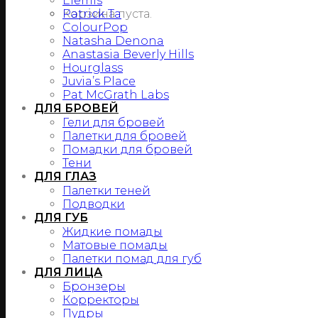
Elemis
Корзина пуста.
Patrick Ta
ColourPop
Natasha Denona
Anastasia Beverly Hills
Hourglass
Juvia’s Place
Pat McGrath Labs
ДЛЯ БРОВЕЙ
Гели для бровей
Палетки для бровей
Помадки для бровей
Тени
ДЛЯ ГЛАЗ
Палетки теней
Подводки
ДЛЯ ГУБ
Жидкие помады
Матовые помады
Палетки помад для губ
ДЛЯ ЛИЦА
Бронзеры
Корректоры
Пудры