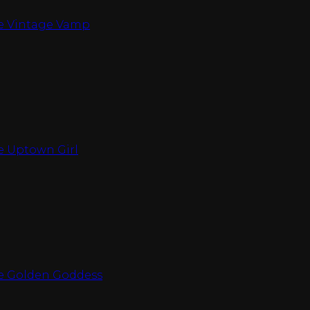
he Vintage Vamp
he Uptown Girl
he Golden Goddess