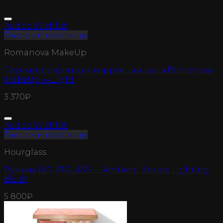
Add to Wishlist
Быстрый просмотр
Romanova MakeUp
Скульптор крем для коррекции лица Romanova
MakeUp — Light
3 370
₽
Add to Wishlist
Быстрый просмотр
Hourglass
Румяна HOURGLASS — Ambient Strobe Lighting
Blush
5 800
₽