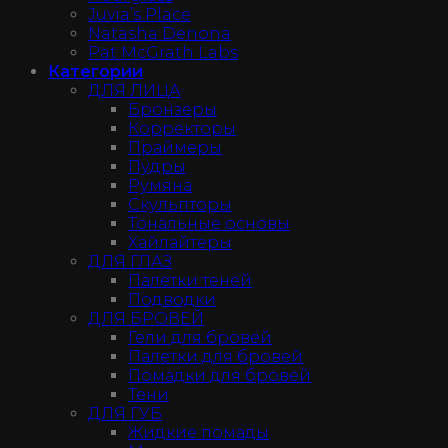
Juvia’s Place
Natasha Denona
Pat McGrath Labs
Категории
ДЛЯ ЛИЦА
Бронзеры
Корректоры
Праймеры
Пудры
Румяна
Скульпторы
Тональные основы
Хайлайтеры
ДЛЯ ГЛАЗ
Палетки теней
Подводки
ДЛЯ БРОВЕЙ
Гели для бровей
Палетки для бровей
Помадки для бровей
Тени
ДЛЯ ГУБ
Жидкие помады