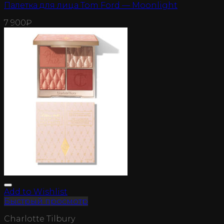
Палетка для лица Tom Ford — Moonlight
7 900
₽
Add to Wishlist
Быстрый просмотр
Charlotte Tilbury