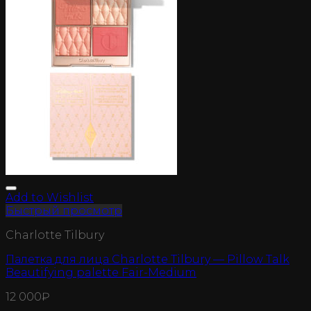
Add to Wishlist
Быстрый просмотр
Charlotte Tilbury
Палетка для лица Charlotte Tilbury — Pillow Talk
Beautifying palette Fair-Medium
12 000
₽