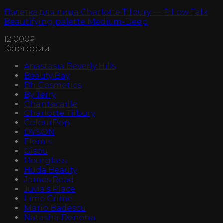
Палетка для лица Charlotte Tilbury — Pillow Talk
Beautifying palette Medium-Deep
12 000
₽
Категории
Anastasia Beverly Hills
Beauty Bay
Bh Cosmetics
By Terry
Chantecaille
Charlotte Tilbury
ColourPop
DYSON
Elemis
Gisou
Hourglass
Huda Beauty
James Read
Juvia's Place
Lime Crime
Mario Badescu
Natasha Denona