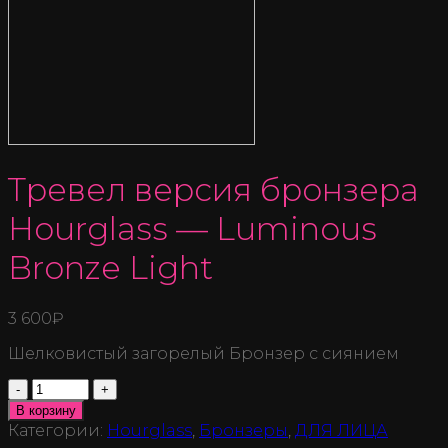
Тревел версия бронзера
Hourglass — Luminous
Bronze Light
3 600
₽
Шелковистый загорелый Бронзер с сиянием
Количество
В корзину
Категории:
Hourglass
,
Бронзеры
,
ДЛЯ ЛИЦА