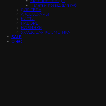
Матовые помады
Палетки помад для губ
ДЛЯ ТЕЛА
АКСЕССУАРЫ
КИСТИ
НАБОРЫ
НОВИНКИ
УХОДОВАЯ КОСМЕТИКА
SALE
О нас
Доставка и оплата
Гарантии
Отзывы
Магазин
Не нашли продукт?
Контакты
Войти
Instagram@luxe_make
+7 (950) 027-75-37