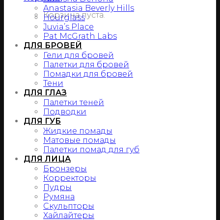
Anastasia Beverly Hills
Корзина пуста.
Hourglass
Juvia’s Place
Pat McGrath Labs
ДЛЯ БРОВЕЙ
Гели для бровей
Палетки для бровей
Помадки для бровей
Тени
ДЛЯ ГЛАЗ
Палетки теней
Подводки
ДЛЯ ГУБ
Жидкие помады
Матовые помады
Палетки помад для губ
ДЛЯ ЛИЦА
Бронзеры
Корректоры
Пудры
Румяна
Скульпторы
Хайлайтеры