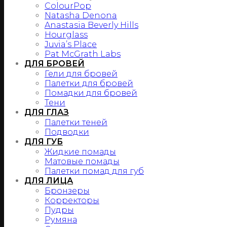
ColourPop
Natasha Denona
Anastasia Beverly Hills
Hourglass
Juvia’s Place
Pat McGrath Labs
ДЛЯ БРОВЕЙ
Гели для бровей
Палетки для бровей
Помадки для бровей
Тени
ДЛЯ ГЛАЗ
Палетки теней
Подводки
ДЛЯ ГУБ
Жидкие помады
Матовые помады
Палетки помад для губ
ДЛЯ ЛИЦА
Бронзеры
Корректоры
Пудры
Румяна