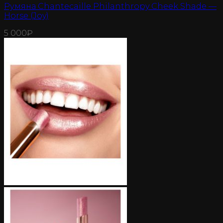
Румяна Chantecaille Philanthropy Cheek Shade —
Horse (Joy)
5 000
₽