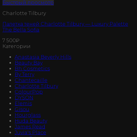
Быстрый просмотр
Charlotte Tilbury
Палетка теней Charlotte Tilbury — Luxury Palette
The Bella Sofia
7 500
₽
Категории
Anastasia Beverly Hills
Beauty Bay
Bh Cosmetics
By Terry
Chantecaille
Charlotte Tilbury
ColourPop
DYSON
Elemis
Gisou
Hourglass
Huda Beauty
James Read
Juvia's Place