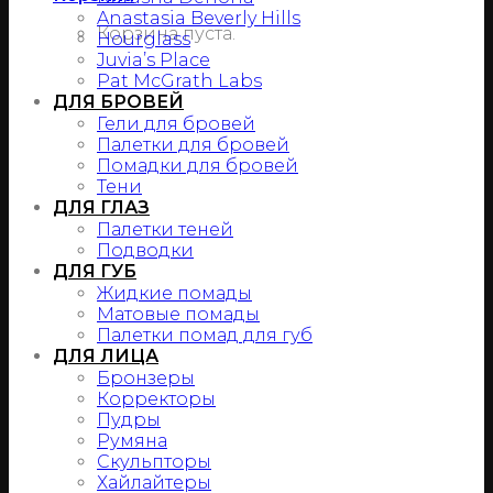
Anastasia Beverly Hills
Корзина пуста.
Hourglass
Juvia’s Place
Pat McGrath Labs
ДЛЯ БРОВЕЙ
Гели для бровей
Палетки для бровей
Помадки для бровей
Тени
ДЛЯ ГЛАЗ
Палетки теней
Подводки
ДЛЯ ГУБ
Жидкие помады
Матовые помады
Палетки помад для губ
ДЛЯ ЛИЦА
Бронзеры
Корректоры
Пудры
Румяна
Скульпторы
Хайлайтеры