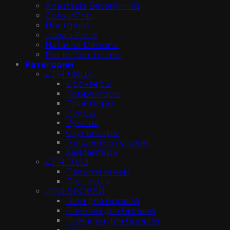
Anastasia Beverly Hills
ColourPop
Hourglass
Juvia’s Place
Natasha Denona
Pat McGrath Labs
Категории
ДЛЯ ЛИЦА
Бронзеры
Корректоры
Праймеры
Пудры
Румяна
Скульпторы
Тональные основы
Хайлайтеры
ДЛЯ ГЛАЗ
Палетки теней
Подводки
ДЛЯ БРОВЕЙ
Гели для бровей
Палетки для бровей
Помадки для бровей