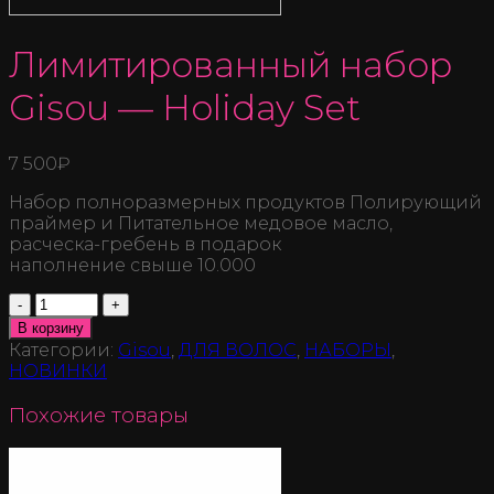
Лимитированный набор
Gisou — Holiday Set
7 500
₽
Набор полноразмерных продуктов Полирующий
праймер и Питательное медовое масло,
расческа-гребень в подарок
наполнение свыше 10.000
Количество
В корзину
Категории:
Gisou
,
ДЛЯ ВОЛОС
,
НАБОРЫ
,
НОВИНКИ
Похожие товары