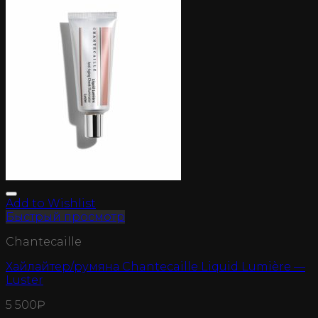
Add to Wishlist
Быстрый просмотр
Chantecaille
Хайлайтер/румяна Chantecaille Liquid Lumière —
Luster
5 500
₽