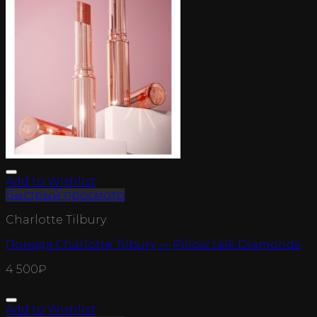
Add to Wishlist
Быстрый просмотр
Charlotte Tilbury
Помада Charlotte Tilbury — Pillow talk Diamonds
4 500
₽
Add to Wishlist