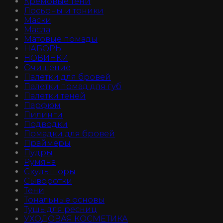
Кремовые тени
Лосьоны и тоники
Маски
Масла
Матовые помады
НАБОРЫ
НОВИНКИ
Очищение
Палетки для бровей
Палетки помад для губ
Палетки теней
Парфюм
Пилинги
Подводки
Помадки для бровей
Праймеры
Пудры
Румяна
Скульпторы
Сыворотки
Тени
Тональные основы
Тушь для ресниц
УХОДОВАЯ КОСМЕТИКА