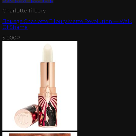
Быстрый просмотр
Charlotte Tilbury
Помада Charlotte Tilbury Matte Revolution — Walk
Of Shame
5 000
₽