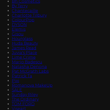
Bh Cosmetics
By Terry
Chantecaille
Charlotte Tilbury
ColourPop
DYSON
Elemis
Gisou
Hourglass
Huda Beauty
James Read
Juvia's Place
Lime Crime
Mario Badescu
Natasha Denona
Pat McGrath Labs
Patrick Ta
Pixi
Romanova MakeUp
SALE
Sunday Riley
The Ordinary
TOM FORD
Viseart