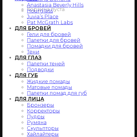
Anastasia Beverly Hills
Корзина пуста.
Hourglass
Juvia’s Place
Pat McGrath Labs
ДЛЯ БРОВЕЙ
Гели для бровей
Палетки для бровей
Помадки для бровей
Тени
ДЛЯ ГЛАЗ
Палетки теней
Подводки
ДЛЯ ГУБ
Жидкие помады
Матовые помады
Палетки помад для губ
ДЛЯ ЛИЦА
Бронзеры
Корректоры
Пудры
Румяна
Скульпторы
Хайлайтеры