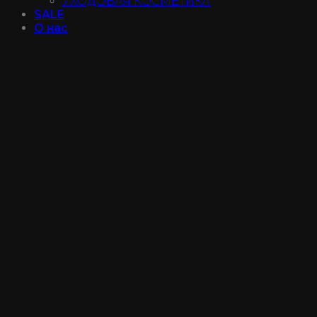
УХОДОВАЯ КОСМЕТИКА
SALE
О нас
Доставка и оплата
Гарантии
Отзывы
Магазин
Не нашли продукт?
Контакты
Войти
Instagram@luxe_make
+7 (950) 027-75-37
Войти
Имя пользователя или email
*
Пароль
*