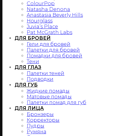
ColourPop
Natasha Denona
Anastasia Beverly Hills
Hourglass
Juvia’s Place
Pat McGrath Labs
ДЛЯ БРОВЕЙ
Гели для бровей
Палетки для бровей
Помадки для бровей
Тени
ДЛЯ ГЛАЗ
Палетки теней
Подводки
ДЛЯ ГУБ
Жидкие помады
Матовые помады
Палетки помад для губ
ДЛЯ ЛИЦА
Бронзеры
Корректоры
Пудры
Румяна