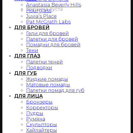
Anastasia Beverly Hills
Корзина пуста.
Hourglass
Juvia’s Place
Pat McGrath Labs
ДЛЯ БРОВЕЙ
Гели для бровей
Палетки для бровей
Помадки для бровей
Тени
ДЛЯ ГЛАЗ
Палетки теней
Подводки
ДЛЯ ГУБ
Жидкие помады
Матовые помады
Палетки помад для губ
ДЛЯ ЛИЦА
Бронзеры
Корректоры
Пудры
Румяна
Скульпторы
Хайлайтеры