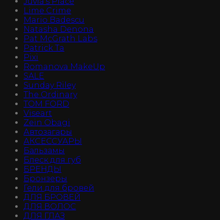
Juvia's Place
Lime Crime
Mario Badescu
Natasha Denona
Pat McGrath Labs
Patrick Ta
Pixi
Romanova MakeUp
SALE
Sunday Riley
The Ordinary
TOM FORD
Viseart
Zein Obagi
Автозагары
АКСЕССУАРЫ
Бальзамы
Блеск для губ
БРЕНДЫ
Бронзеры
Гели для бровей
ДЛЯ БРОВЕЙ
ДЛЯ ВОЛОС
ДЛЯ ГЛАЗ