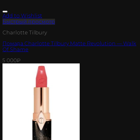
Add to Wishlist
Быстрый просмотр
Charlotte Tilbury
Помада Charlotte Tilbury Matte Revolution — Walk
Of Shame
5 000
₽