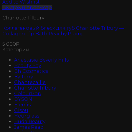
Add to Wishlist
Быстрый просмотр
Charlotte Tilbury
Коллагеновый блеск для губ Charlotte Tilbury —
Collagen Lip Bath Peachy Plump
5 000
₽
Категории
Anastasia Beverly Hills
Beauty Bay
Bh Cosmetics
By Terry
Chantecaille
Charlotte Tilbury
ColourPop
DYSON
Elemis
Gisou
Hourglass
Huda Beauty
James Read