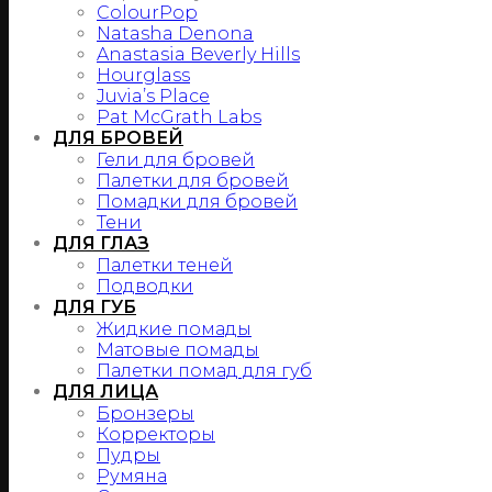
ColourPop
Natasha Denona
Anastasia Beverly Hills
Hourglass
Juvia’s Place
Pat McGrath Labs
ДЛЯ БРОВЕЙ
Гели для бровей
Палетки для бровей
Помадки для бровей
Тени
ДЛЯ ГЛАЗ
Палетки теней
Подводки
ДЛЯ ГУБ
Жидкие помады
Матовые помады
Палетки помад для губ
ДЛЯ ЛИЦА
Бронзеры
Корректоры
Пудры
Румяна