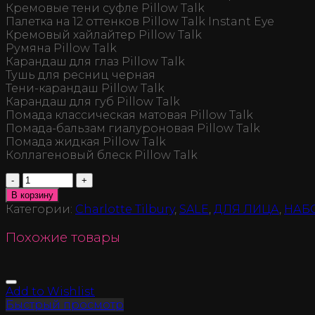
Кремовые тени суфле Pillow Talk
Палетка на 12 оттенков Pillow Talk Instant Eye
Кремовый хайлайтер Pillow Talk
Румяна Pillow Talk
Карандаш для глаз Pillow Talk
Тушь для ресниц черная
Тени-карандаш Pillow Talk
Карандаш для губ Pillow Talk
Помада классическая матовая Pillow Talk
Помада-бальзам гиалуроновая Pillow Talk
Помада жидкая Pillow Talk
Коллагеновый блеск Pillow Talk
Количество
В корзину
Категории:
Charlotte Tilbury
,
SALE
,
ДЛЯ ЛИЦА
,
НАБ
Похожие товары
Add to Wishlist
Быстрый просмотр