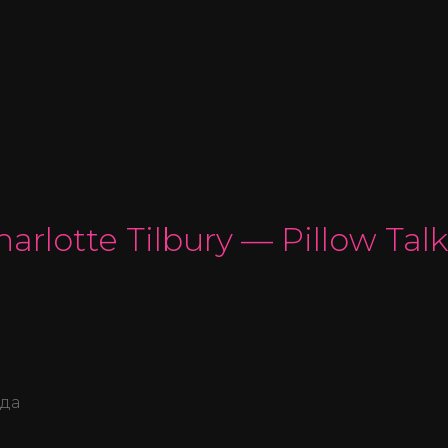
rlotte Tilbury — Pillow Ta
нда