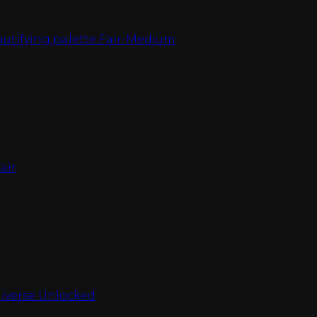
autifying palette Fair-Medium
air
niverse Unlocked