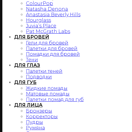
ColourPop
Natasha Denona
Anastasia Beverly Hills
Hourglass
Juvia’s Place
Pat McGrath Labs
ДЛЯ БРОВЕЙ
Гели для бровей
Палетки для бровей
Помадки для бровей
Тени
ДЛЯ ГЛАЗ
Палетки теней
Подводки
ДЛЯ ГУБ
Жидкие помады
Матовые помады
Палетки помад для губ
ДЛЯ ЛИЦА
Бронзеры
Корректоры
Пудры
Румяна