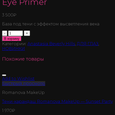
Eye Primer
3 500
₽
База под тени с эффектом высветления века
Количество
В корзину
Категории:
Anastasia Beverly Hills
,
ДЛЯ ГЛАЗ
,
НОВИНКИ
Похожие товары
Add to Wishlist
Быстрый просмотр
Romanova MakeUp
Тени-карандаш Romanova MakeUp — Sunset Party
1 970
₽