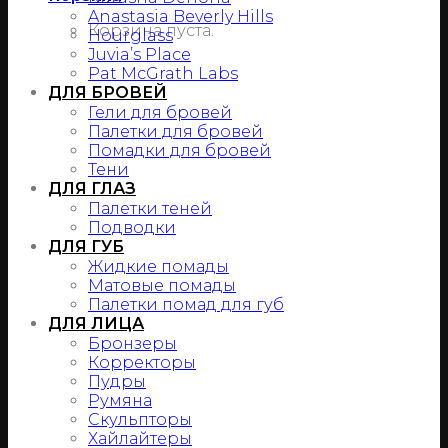
Anastasia Beverly Hills
Корзина пуста.
Hourglass
Juvia’s Place
Pat McGrath Labs
ДЛЯ БРОВЕЙ
Гели для бровей
Палетки для бровей
Помадки для бровей
Тени
ДЛЯ ГЛАЗ
Палетки теней
Подводки
ДЛЯ ГУБ
Жидкие помады
Матовые помады
Палетки помад для губ
ДЛЯ ЛИЦА
Бронзеры
Корректоры
Пудры
Румяна
Скульпторы
Хайлайтеры