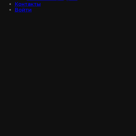
Контакты
Войти
Instagram@luxe_make
+7 (950) 027-75-37
Войти
Имя пользователя или email
*
Пароль
*
Запомнить меня
Войти
Забыли свой пароль?
Регистрация
Email
*