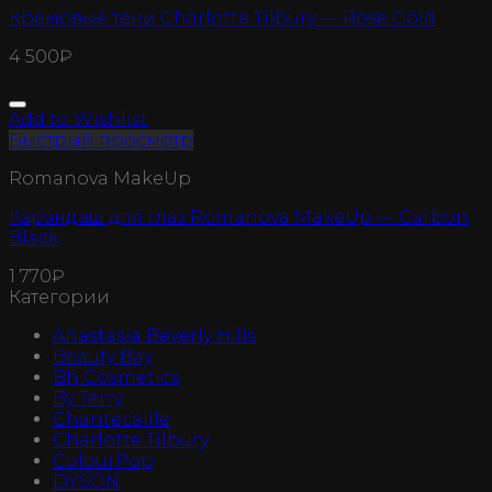
Кремовые тени Charlotte Tilbury — Rose Gold
4 500
₽
Add to Wishlist
Быстрый просмотр
Romanova MakeUp
Карандаш для глаз Romanova MakeUp — Carbon
Black
1 770
₽
Категории
Anastasia Beverly Hills
Beauty Bay
Bh Cosmetics
By Terry
Chantecaille
Charlotte Tilbury
ColourPop
DYSON