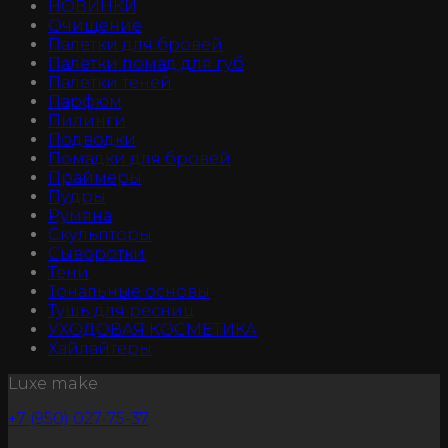
НОВИНКИ
Очищение
Палетки для бровей
Палетки помад для губ
Палетки теней
Парфюм
Пилинги
Подводки
Помадки для бровей
Праймеры
Пудры
Румяна
Скульпторы
Сыворотки
Тени
Тональные основы
Тушь для ресниц
УХОДОВАЯ КОСМЕТИКА
Хайлайтеры
Luxe make
+7 (950) 027-75-37