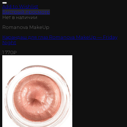
Add to Wishlist
Быстрый просмотр
Нет в наличии
Romanova MakeUp
Карандаш для глаз Romanova MakeUp — Friday
Night
1 770
₽