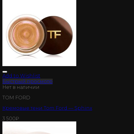
Add to Wishlist
Быстрый просмотр
Нет в наличии
TOM FORD
Кремовые тени Tom Ford — Sphinx
3 500
₽