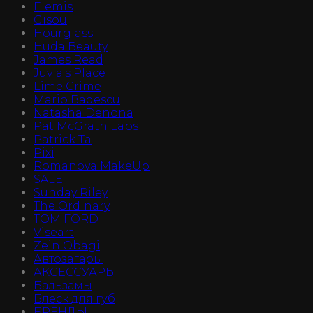
Elemis
Gisou
Hourglass
Huda Beauty
James Read
Juvia's Place
Lime Crime
Mario Badescu
Natasha Denona
Pat McGrath Labs
Patrick Ta
Pixi
Romanova MakeUp
SALE
Sunday Riley
The Ordinary
TOM FORD
Viseart
Zein Obagi
Автозагары
АКСЕССУАРЫ
Бальзамы
Блеск для губ
БРЕНДЫ