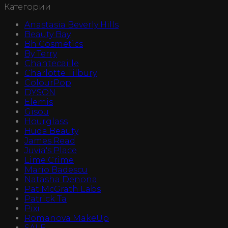
Категории
Anastasia Beverly Hills
Beauty Bay
Bh Cosmetics
By Terry
Chantecaille
Charlotte Tilbury
ColourPop
DYSON
Elemis
Gisou
Hourglass
Huda Beauty
James Read
Juvia's Place
Lime Crime
Mario Badescu
Natasha Denona
Pat McGrath Labs
Patrick Ta
Pixi
Romanova MakeUp
SALE