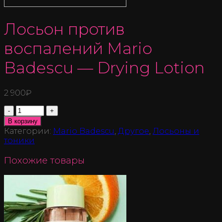
Лосьон против
воспалений Mario
Badescu — Drying Lotion
2 900
₽
Количество
В корзину
Категории:
Mario Badescu
,
Другое
,
Лосьоны и
тоники
Похожие товары