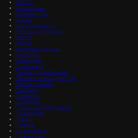
КИСТИ
Консилеры
Корректоры
Крема
Кремовые тени
Лосьоны и тоники
Маски
Масла
Матовые помады
НАБОРЫ
НОВИНКИ
Очищение
Палетки для бровей
Палетки помад для губ
Палетки теней
Парфюм
Пилинги
Подводки
Помадки для бровей
Праймеры
Пудры
Румяна
Скульпторы
Сыворотки