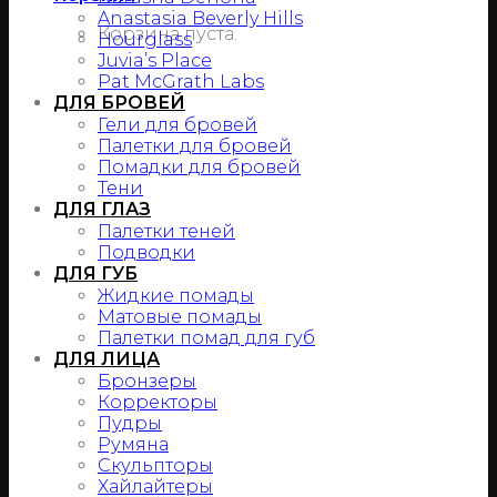
Anastasia Beverly Hills
Корзина пуста.
Hourglass
Juvia’s Place
Pat McGrath Labs
ДЛЯ БРОВЕЙ
Гели для бровей
Палетки для бровей
Помадки для бровей
Тени
ДЛЯ ГЛАЗ
Палетки теней
Подводки
ДЛЯ ГУБ
Жидкие помады
Матовые помады
Палетки помад для губ
ДЛЯ ЛИЦА
Бронзеры
Корректоры
Пудры
Румяна
Скульпторы
Хайлайтеры