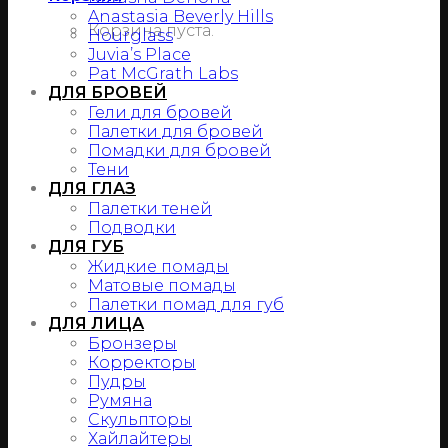
Anastasia Beverly Hills
Корзина пуста.
Hourglass
Juvia’s Place
Pat McGrath Labs
ДЛЯ БРОВЕЙ
Гели для бровей
Палетки для бровей
Помадки для бровей
Тени
ДЛЯ ГЛАЗ
Палетки теней
Подводки
ДЛЯ ГУБ
Жидкие помады
Матовые помады
Палетки помад для губ
ДЛЯ ЛИЦА
Бронзеры
Корректоры
Пудры
Румяна
Скульпторы
Хайлайтеры