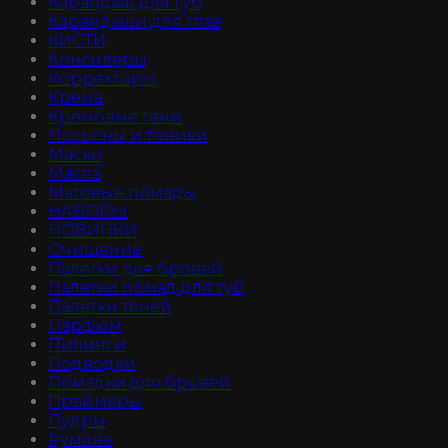
Карандаш для губ
Карандаши для глаз
КИСТИ
Консилеры
Корректоры
Крема
Кремовые тени
Лосьоны и тоники
Маски
Масла
Матовые помады
НАБОРЫ
НОВИНКИ
Очищение
Палетки для бровей
Палетки помад для губ
Палетки теней
Парфюм
Пилинги
Подводки
Помадки для бровей
Праймеры
Пудры
Румяна