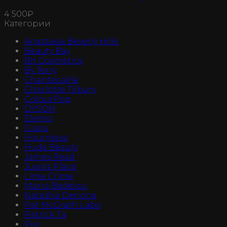
4 500
₽
Категории
Anastasia Beverly Hills
Beauty Bay
Bh Cosmetics
By Terry
Chantecaille
Charlotte Tilbury
ColourPop
DYSON
Elemis
Gisou
Hourglass
Huda Beauty
James Read
Juvia's Place
Lime Crime
Mario Badescu
Natasha Denona
Pat McGrath Labs
Patrick Ta
Pixi