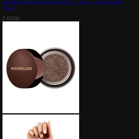
Тревел версия румян Hourglass — Luminous
Flush
3 600
₽