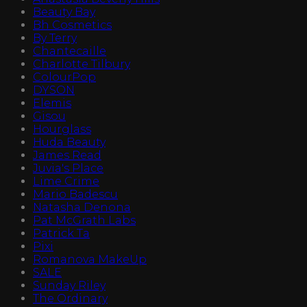
Beauty Bay
Bh Cosmetics
By Terry
Chantecaille
Charlotte Tilbury
ColourPop
DYSON
Elemis
Gisou
Hourglass
Huda Beauty
James Read
Juvia's Place
Lime Crime
Mario Badescu
Natasha Denona
Pat McGrath Labs
Patrick Ta
Pixi
Romanova MakeUp
SALE
Sunday Riley
The Ordinary