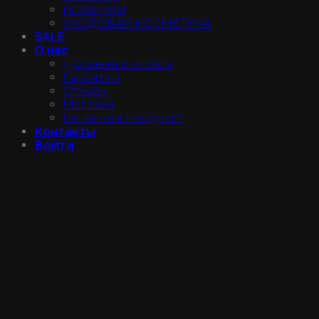
НОВИНКИ
УХОДОВАЯ КОСМЕТИКА
SALE
О нас
Доставка и оплата
Гарантии
Отзывы
Магазин
Не нашли продукт?
Контакты
Войти
Instagram@luxe_make
+7 (950) 027-75-37
Войти
Имя пользователя или email
*
Пароль
*