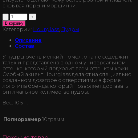
скрывая поры и морщинки.
Количество
В корзину
Категории:
Hourglass
,
Пудры
Описание
Состав
У пудры очень мелкий помол, она не содержит
тальк и представлена в одном универсальном
оттенке, который подходит всем оттенкам кожи.
Особый акцент Hourglass делают на специально
созданном дозаторе с отверстиями в форме
логотипа бренда, который позволяет доставать
оптимальное количество пудры.
Вес: 10.5 г.
Полноразмер
10грамм
Похожие товары