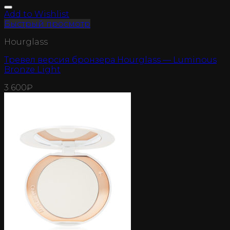
Add to Wishlist
Быстрый просмотр
Hourglass
Тревел версия бронзера Hourglass — Luminous
Bronze Light
3 600
₽