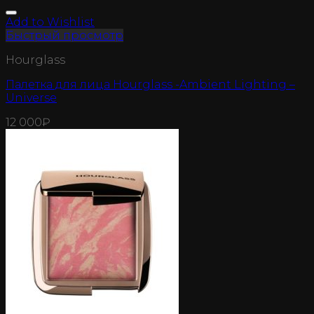
Add to Wishlist
Быстрый просмотр
Hourglass
Палетка для лица Hourglass -Ambient Lighting –
Universe
12 000
₽