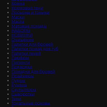
Крема
Кремовые тени
Лосьоны и тоники
Маски
Масла
Матовые помады
НАБОРЫ
НОВИНКИ
Очищение
Палетки для бровей
Палетки помад для губ
Палетки теней
Парфюм
Пилинги
Подводки
Помадки для бровей
Праймеры
Пудры
Румяна
Скульпторы
Сыворотки
Тени
Тональные основы