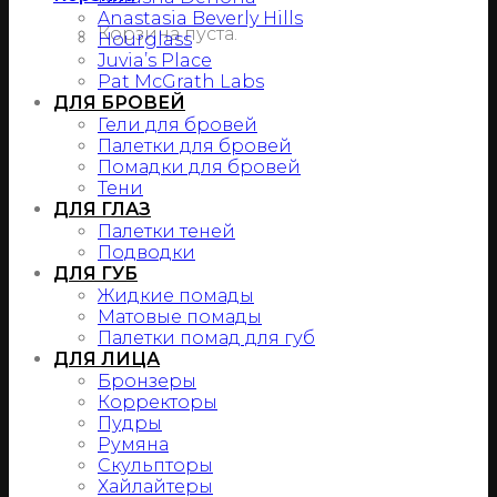
Anastasia Beverly Hills
Корзина пуста.
Hourglass
Juvia’s Place
Pat McGrath Labs
ДЛЯ БРОВЕЙ
Гели для бровей
Палетки для бровей
Помадки для бровей
Тени
ДЛЯ ГЛАЗ
Палетки теней
Подводки
ДЛЯ ГУБ
Жидкие помады
Матовые помады
Палетки помад для губ
ДЛЯ ЛИЦА
Бронзеры
Корректоры
Пудры
Румяна
Скульпторы
Хайлайтеры