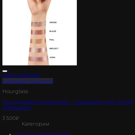
Add to Wishlist
Быстрый просмотр
Hourglass
Тени для век HOURGLASS — Scattered Light Glitter
Eyeshadow
3 500
₽
Категории
Anastasia Beverly Hills