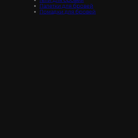
Гели для бровей
Палетки для бровей
Помадки для бровей
Тени
ДЛЯ ГУБ
Жидкие помады
Матовые помады
Палетки помад для губ
ДЛЯ ТЕЛА
АКСЕССУАРЫ
КИСТИ
НАБОРЫ
НОВИНКИ
УХОДОВАЯ КОСМЕТИКА
SALE
О нас
Доставка и оплата
Гарантии
Отзывы
Магазин
Не нашли продукт?
Контакты
Войти