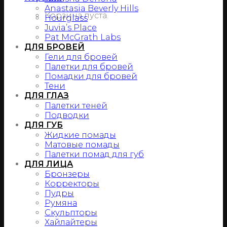
Anastasia Beverly Hills
Корзина пуста.
Hourglass
Juvia’s Place
Pat McGrath Labs
ДЛЯ БРОВЕЙ
Гели для бровей
Палетки для бровей
Помадки для бровей
Тени
ДЛЯ ГЛАЗ
Палетки теней
Подводки
ДЛЯ ГУБ
Жидкие помады
Матовые помады
Палетки помад для губ
ДЛЯ ЛИЦА
Бронзеры
Корректоры
Пудры
Румяна
Скульпторы
Хайлайтеры