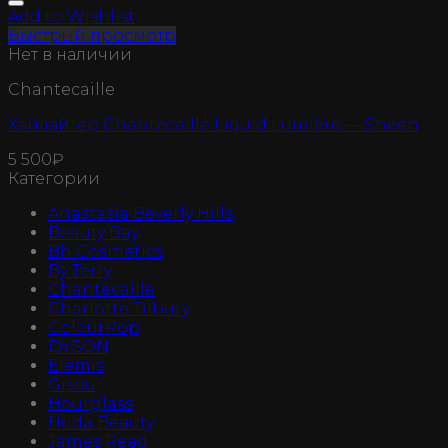
Add to Wishlist
Быстрый просмотр
Нет в наличии
Chantecaille
Хайлайтер Chantecaille Liquid Lumière — Sheen
5 500
₽
Категории
Anastasia Beverly Hills
Beauty Bay
Bh Cosmetics
By Terry
Chantecaille
Charlotte Tilbury
ColourPop
DYSON
Elemis
Gisou
Hourglass
Huda Beauty
James Read