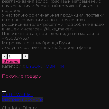
разглаживания волос. Красивый матовый кейс
для хранения и бархатный дорожный чехол в
подарок.
У нас только оригинальная продукция, поставки
из стран совместимых по напряжению с
российскими электросетями, подробные видео
в нашем Инстаграм @luxe_make.ru
Пишите в вотсап, пришлем видео из магазина
+79500277537
Мировая гарантия бренда Dyson
Доступны разные цвета стайлеров и фенов
Количество
В корзину
Категории:
DYSON
,
НОВИНКИ
Похожие товары
Add to Wishlist
Быстрый просмотр
Charlotte Tilbury