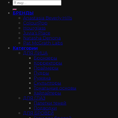
БРЕНДЫ
Anastasia Beverly Hills
ColourPop
Hourglass
Juvia’s Place
Natasha Denona
Pat McGrath Labs
Категории
ДЛЯ ЛИЦА
Бронзеры
Корректоры
Праймеры
Пудры
Румяна
Скульпторы
Тональные основы
Хайлайтеры
ДЛЯ ГЛАЗ
Палетки теней
Подводки
ДЛЯ БРОВЕЙ