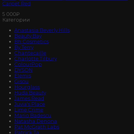
Carpet Red
5 000
₽
Категории
Anastasia Beverly Hills
Beauty Bay
Bh Cosmetics
By Terry
Chantecaille
Charlotte Tilbury
ColourPop
DYSON
Elemis
Gisou
Hourglass
Huda Beauty
James Read
Juvia's Place
Lime Crime
Mario Badescu
Natasha Denona
Pat McGrath Labs
Patrick Ta