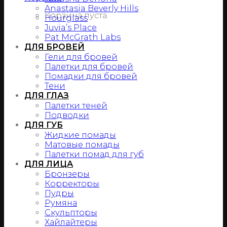
Anastasia Beverly Hills
Корзина пуста.
Hourglass
Juvia’s Place
Pat McGrath Labs
ДЛЯ БРОВЕЙ
Гели для бровей
Палетки для бровей
Помадки для бровей
Тени
ДЛЯ ГЛАЗ
Палетки теней
Подводки
ДЛЯ ГУБ
Жидкие помады
Матовые помады
Палетки помад для губ
ДЛЯ ЛИЦА
Бронзеры
Корректоры
Пудры
Румяна
Скульпторы
Хайлайтеры