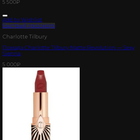
5 500
₽
Add to Wishlist
Быстрый просмотр
Charlotte Tilbury
Помада Charlotte Tilbury Matte Revolution — Sexy
Sienna
5 000
₽