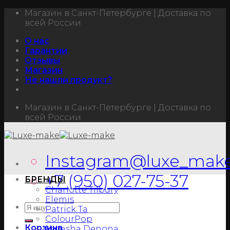
Skip
Магазин в Санкт-Петербурге | Доставка по
to
всей России
content
О нас
Гарантии
Отзывы
Магазин
Не нашли продукт?
Магазин в Санкт-Петербурге | Доставка по
всей России
Instagram@luxe_make
+7 (950) 027-75-37
БРЕНДЫ
Charlotte Tilbury
Elemis
Patrick Ta
ColourPop
Корзина
Natasha Denona