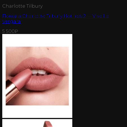
Charlotte Tilbury
Помада Charlotte Tilbury Hot lips 2 — Viva La
Vergara
5 500
₽