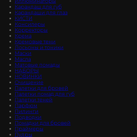
Иллюминаторы
Карандаш для губ
Карандаши для глаз
КИСТИ
Консилеры
Корректоры
Крема
Кремовые тени
Лосьоны и тоники
Маски
Масла
Матовые помады
НАБОРЫ
НОВИНКИ
Очищение
Палетки для бровей
Палетки помад для губ
Палетки теней
Парфюм
Пилинги
Подводки
Помадки для бровей
Праймеры
Пудры