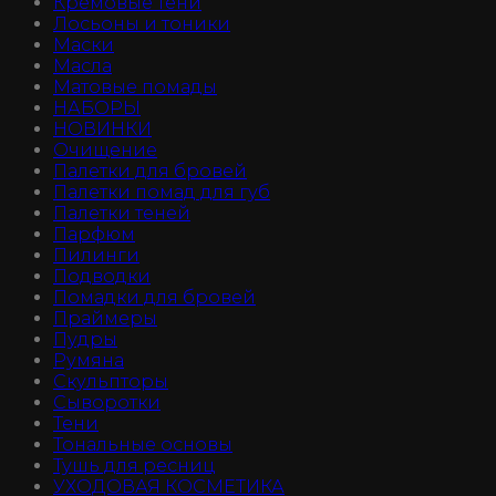
Кремовые тени
Лосьоны и тоники
Маски
Масла
Матовые помады
НАБОРЫ
НОВИНКИ
Очищение
Палетки для бровей
Палетки помад для губ
Палетки теней
Парфюм
Пилинги
Подводки
Помадки для бровей
Праймеры
Пудры
Румяна
Скульпторы
Сыворотки
Тени
Тональные основы
Тушь для ресниц
УХОДОВАЯ КОСМЕТИКА