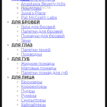
Anastasia Beverly Hills
Корзина пуста.
Hourglass
Juvia’s Place
Pat McGrath Labs
ДЛЯ БРОВЕЙ
Гели для бровей
Палетки для бровей
Помадки для бровей
Тени
ДЛЯ ГЛАЗ
Палетки теней
Подводки
ДЛЯ ГУБ
Жидкие помады
Матовые помады
Палетки помад для губ
ДЛЯ ЛИЦА
Бронзеры
Корректоры
Пудры
Румяна
Скульпторы
Хайлайтеры