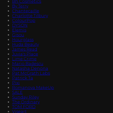
Bh Cosmetics
By Terry
Chantecaille
Charlotte Tilbury
ColourPop
DYSON
Elemis
Gisou
Hourglass
Huda Beauty
James Read
Juvia's Place
Lime Crime
Mario Badescu
Natasha Denona
Pat McGrath Labs
Patrick Ta
Pixi
Romanova MakeUp
SALE
Sunday Riley
The Ordinary
TOM FORD
Viseart