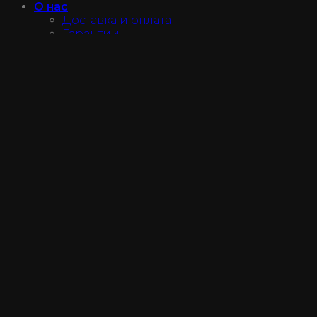
О нас
Доставка и оплата
Гарантии
Отзывы
Магазин
Не нашли продукт?
Контакты
Войти
Instagram@luxe_make
+7 (950) 027-75-37
Войти
Имя пользователя или email
*
Пароль
*
Запомнить меня
Войти