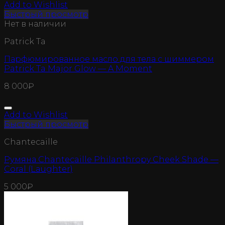
Add to Wishlist
Быстрый просмотр
Нет в наличии
Patrick Ta
Парфюмированное масло для тела с шиммером
Patrick Ta Major Glow — A Moment
8 000
₽
Add to Wishlist
Быстрый просмотр
Chantecaille
Румяна Chantecaille Philanthropy Cheek Shade —
Coral (Laughter)
5 000
₽