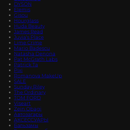
DYSON
Elemis
Gisou
Hourglass
Huda Beauty
James Read
Juvia's Place
Lime Crime
Mario Badescu
Natasha Denona
Pat McGrath Labs
Patrick Ta
Pixi
Romanova MakeUp
SALE
Sunday Riley
The Ordinary
TOM FORD
Viseart
Zein Obagi
Автозагары
АКСЕССУАРЫ
Бальзамы