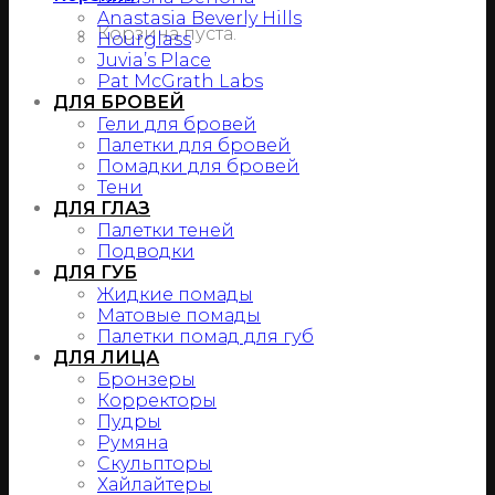
Anastasia Beverly Hills
Корзина пуста.
Hourglass
Juvia’s Place
Pat McGrath Labs
ДЛЯ БРОВЕЙ
Гели для бровей
Палетки для бровей
Помадки для бровей
Тени
ДЛЯ ГЛАЗ
Палетки теней
Подводки
ДЛЯ ГУБ
Жидкие помады
Матовые помады
Палетки помад для губ
ДЛЯ ЛИЦА
Бронзеры
Корректоры
Пудры
Румяна
Скульпторы
Хайлайтеры