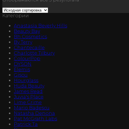
Категории
Anastasia Beverly Hills
Beauty Bay
Bh Cosmetics
By Terry
Chantecaille
Charlotte Tilbury
ColourPop
DYSON
Elemis
Gisou
Hourglass
Huda Beauty
James Read
Juvia's Place
Lime Crime
Mario Badescu
Natasha Denona
Pat McGrath Labs
Patrick Ta