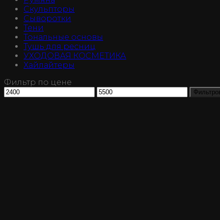
Скульпторы
Сыворотки
Тени
Тональные основы
Тушь для ресниц
УХОДОВАЯ КОСМЕТИКА
Хайлайтеры
Фильтр по цене
Минимальная
Максимальная
Фильтро
цена
цена