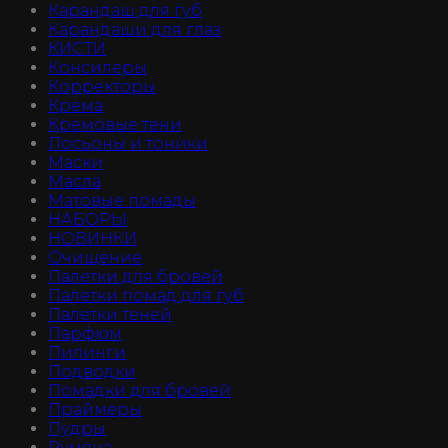
Карандаш для губ
Карандаши для глаз
КИСТИ
Консилеры
Корректоры
Крема
Кремовые тени
Лосьоны и тоники
Маски
Масла
Матовые помады
НАБОРЫ
НОВИНКИ
Очищение
Палетки для бровей
Палетки помад для губ
Палетки теней
Парфюм
Пилинги
Подводки
Помадки для бровей
Праймеры
Пудры
Румяна