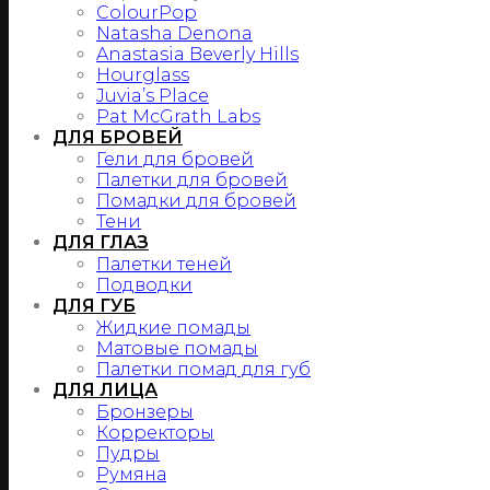
ColourPop
Natasha Denona
Anastasia Beverly Hills
Hourglass
Juvia’s Place
Pat McGrath Labs
ДЛЯ БРОВЕЙ
Гели для бровей
Палетки для бровей
Помадки для бровей
Тени
ДЛЯ ГЛАЗ
Палетки теней
Подводки
ДЛЯ ГУБ
Жидкие помады
Матовые помады
Палетки помад для губ
ДЛЯ ЛИЦА
Бронзеры
Корректоры
Пудры
Румяна